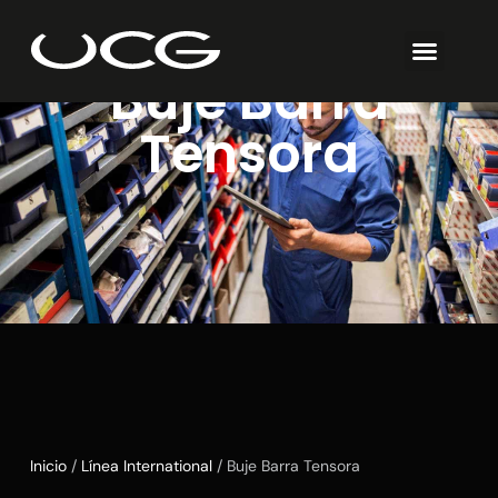
Buje Barra
Tensora
Inicio
/
Línea International
/ Buje Barra Tensora