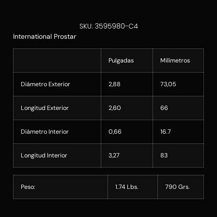
SKU: 3595980-C4
International Prostar
Pulgadas
Milímetros
Diámetro Exterior
2,88
73,05
Longitud Exterior
2,60
66
Diámetro Interior
0,66
16.7
Longitud Interior
3,27
83
Peso:
1.74 Lbs.
790 Grs.